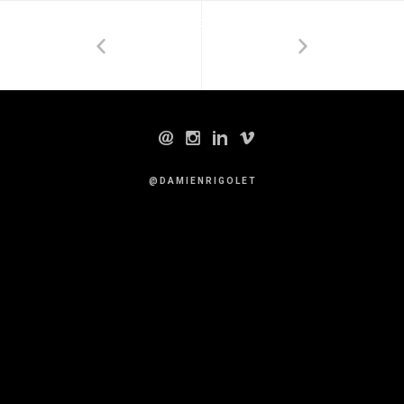
DAMIENRIGOLET.FR
@ D A M I E N R I G O L E T