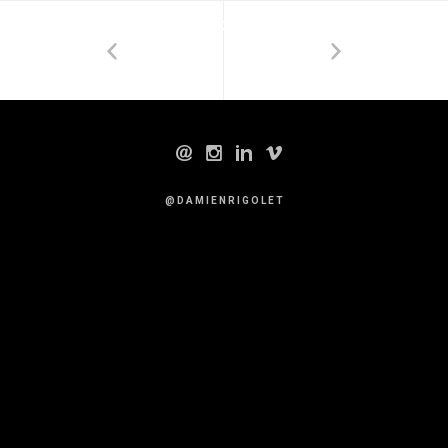
DAMIENRIGOLET.FR
@ D A M I E N R I G O L E T