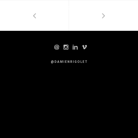
DAMIENRIGOLET.FR
@ D A M I E N R I G O L E T