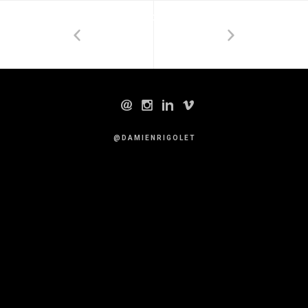
DAMIENRIGOLET.FR
@ D A M I E N R I G O L E T